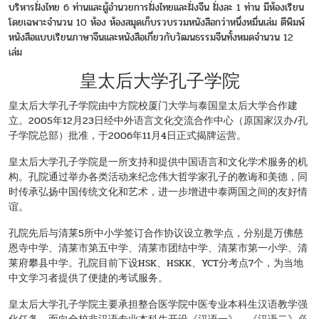
บริหารฝั่งไทย 6 ท่านและผู้อำนวยการฝั่งไทยและฝั่งจีน ฝั่งละ 1 ท่าน มีห้องเรียน
โดยเฉพาะจำนวน 10 ห้อง ห้องสมุดเก็บรวบรวมหนังสือกว่าหนึ่งหมื่นเล่ม ตีพิมพ์
หนังสือแบบเรียนภาษาจีนและหนังสือเกี่ยวกับวัฒนธรรมจีนทั้งหมดจำนวน 12
เล่ม
皇太后大学孔子学院
皇太后大学孔子学院由中方院校厦门大学与泰国皇太后大学合作建
立。2005年12月23日经中外语言文化交流合作中心（原国家汉办/孔
子学院总部）批准，于2006年11月4日正式揭牌运营。
皇太后大学孔子学院是一所支持和提供中国语言和文化学术服务的机
构。孔院通过举办各类活动来纪念伟大哲学家孔子的教诲和美德，同
时传承弘扬中国传统文化和艺术，进一步增进中泰两国之间的友好情
谊。
孔院先后与清莱5所中小学签订合作协议设立教学点，分别是万佛慈
恩寺中学、清莱市第五中学、清莱市团结中学、清莱市第一小学、清
莱府攀县中学。孔院目前下设HSK、HSKK、YCT分考点7个，为当地
中文学习者提供了便捷的考试服务。
皇太后大学孔子学院主要承担整合医学院中医专业本科生汉语教学强