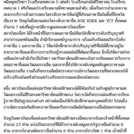
หมื่นพุทธวิทยา โรงเรียนเทศบาล 5 เด่นห้า โรงเรียนสามัคคีวิทยาคม โรงเรียน
เทศบาล 1 ศรีเกิดและโรงเรียนพานพิทยาคมตามลำดับ เพื่อเป็นการอำนวยความ
สะดวกบริการด้านการสอบวัดระดับภาษาให้แก่ผู้ที่เรียนภาษาจีนในพื้นที่จังหวัด
เชียงราย ปัจจุบันมีสนามสอบวัดระดับภาษาจีน HSK HSKK และ YCT ทั้งหมด
จำนวน 7 แห่งที่อยู่ภายใต้การดูแลของสถาบันขงจื่อฯ
สถาบันขงจื่อฯ ได้รับหน้าที่ในการสอนภาษาจีนให้แก่นักศึกษาระดับปริญญาตรี
สาขาการแพทย์แผนจีน สำนักวิชาแพทย์บูรณาการ พร้อมกับเปิดสอนวิชาบังคับ
ภาษาจีน 1 และภาษาจีน 2 ให้แก่นักศึกษาระดับปริญญาตรีที่ไม่ได้ศึกษาอยู่ใน
สาขาภาษาจีนและมีระบบการเรียนรู้ทางออนไลน์ที่พัฒนาขึ้นเอง อีกทั้งให้ความช่วย
เหลือแก่ทางสำนักวิชาจีนวิทยา มหาวิทยาลัยแม่ฟ้าหลวงในการเปิดสอนรายวิชาการ
สอนภาษาจีนและวัฒนธรรมจีน นอกจากนี้ยังให้การสนับสนุนหลักสูตรภาษาและ
วัฒนธรรมจีน รวมถึงกิจกรรมสัมผัสประสบการณ์ทางวัฒนธรรมที่หลากหลายให้
แก่โรงเรียนในเครือข่ายและโรงเรียนประถมและมัธยมโดยรอบ
อนึ่ง สถาบันขงจื่อแห่งมหาวิทยาลัยแม่ฟ้าหลวงได้มีพันธกิจร่วมกับศูนย์ภาษาและ
วัฒนธรรมจีนสิรินธรมหาวิทยาลัยแม่ฟ้าหลวง ในการจัดกิจกรรมส่งเสริมการเรียน
รู้ภาษาจีนในรูปแบบต่างๆ อย่างต่อเนื่องให้กับนักศึกษาและบุคคลทั่วไป ไปจนถึง
การจัดการแข่งขันทักษะภาษาจีนและกิจกรรมสัมผัสวัฒนธรรมจีนอันหลากหลาย
ปัจจุบันสถาบันขงจื่อแห่งมหาวิทยาลัยแม่ฟ้าหลวงมีคณาจารย์และเจ้าหน้าที่ทั้งหมด
จำนวน 23 ท่าน แบ่งเป็นอาจารย์ที่ได้รับการสนับสนุนจากรัฐบาลจีนจำนวน 8
ท่าน อาจารย์อาสาสมัครชาวจีนจำนวน 6 ท่าน อาจารย์ชาวไทย 1 ท่าน เจ้าหน้าที่