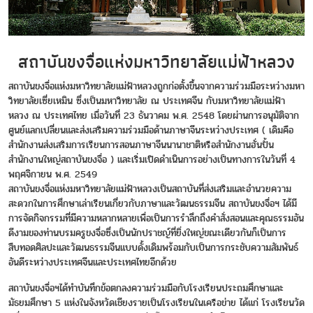
สถาบันขงจื่อแห่งมหาวิทยาลัยแม่ฟ้าหลวง
สถาบันขงจื่อแห่งมหาวิทยาลัยแม่ฟ้าหลวงถูกก่อตั้งขึ้นจากความร่วมมือระหว่างมหา
วิทยาลัยเซี่ยเหมิน ซึ่งเป็นมหาวิทยาลัย ณ ประเทศจีน กับมหาวิทยาลัยแม่ฟ้า
หลวง ณ ประเทศไทย เมื่อวันที่ 23 ธันวาคม พ.ศ. 2548 โดยผ่านการอนุมัติจาก
ศูนย์แลกเปลี่ยนและส่งเสริมความร่วมมือด้านภาษาจีนระหว่างประเทศ ( เดิมคือ
สำนักงานส่งเสริมการเรียนการสอนภาษาจีนนานาชาติหรือสำนักงานฮั่นปั้น
สำนักงานใหญ่สถาบันขงจื่อ ) และเริ่มเปิดดำเนินการอย่างเป็นทางการในวันที่ 4
พฤศจิกายน พ.ศ. 2549
สถาบันขงจื่อแห่งมหาวิทยาลัยแม่ฟ้าหลวงเป็นสถาบันที่ส่งเสริมและอำนวยความ
สะดวกในการศึกษาเล่าเรียนเกี่ยวกับภาษาและวัฒนธรรมจีน สถาบันขงจื่อฯ ได้มี
การจัดกิจกรรมที่มีความหลากหลายเพื่อเป็นการรำลึกถึงคำสั่งสอนและคุณธรรมอัน
ดีงามของท่านบรมครูขงจื่อซึ่งเป็นนักปราชญ์ที่ยิ่งใหญ่ขณะเดียวกันก็เป็นการ
สืบทอดศิลปะและวัฒนธรรมจีนแบบดั้งเดิมพร้อมกับเป็นการกระชับความสัมพันธ์
อันดีระหว่างประเทศจีนและประเทศไทยอีกด้วย
สถาบันขงจื่อฯได้ทำบันทึกข้อตกลงความร่วมมือกับโรงเรียนประถมศึกษาและ
มัธยมศึกษา 5 แห่งในจังหวัดเชียงรายเป็นโรงเรียนในเครือข่าย ได้แก่ โรงเรียนวัด