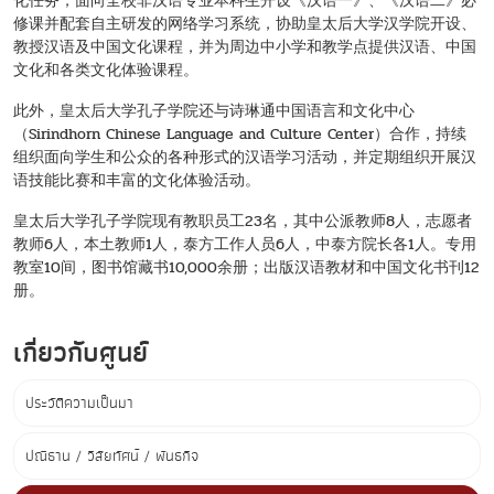
化任务，面向全校非汉语专业本科生开设《汉语一》、《汉语二》必
修课并配套自主研发的网络学习系统，协助皇太后大学汉学院开设、
教授汉语及中国文化课程，并为周边中小学和教学点提供汉语、中国
文化和各类文化体验课程。
此外，皇太后大学孔子学院还与诗琳通中国语言和文化中心
（Sirindhorn Chinese Language and Culture Center）合作，持续
组织面向学生和公众的各种形式的汉语学习活动，并定期组织开展汉
语技能比赛和丰富的文化体验活动。
皇太后大学孔子学院现有教职员工23名，其中公派教师8人，志愿者
教师6人，本土教师1人，泰方工作人员6人，中泰方院长各1人。专用
教室10间，图书馆藏书10,000余册；出版汉语教材和中国文化书刊12
册。
เกี่ยวกับศูนย์
ประวัติความเป็นมา
ปณิธาน / วิสัยทัศน์ / พันธกิจ