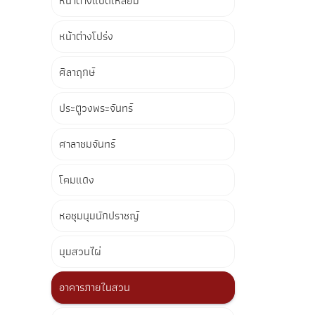
หน้าต่างแปดเหลี่ยม
หน้าต่างโปร่ง
ศิลาฤกษ์
ประตูวงพระจันทร์
ศาลาชมจันทร์
โคมแดง
หอชุมนุมนักปราชญ์
มุมสวนไผ่
อาคารภายในสวน