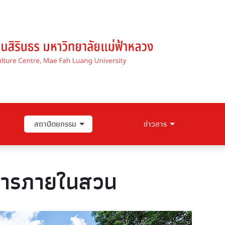
สถาปัตยกรรม
ข่าวสาร
คารภายในสวน