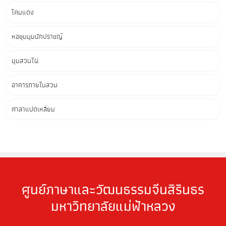
โคมแดง
หอชุมนุมนักปราชญ์
มุมสวนไผ่
อาคารภายในสวน
ศาลาแปดเหลี่ยม
ศูนย์ภาษาและวัฒนธรรมจีนสิรินธร
มหาวิทยาลัยแม่ฟ้าหลวง