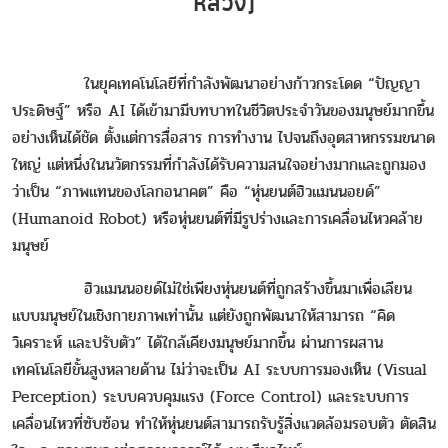
หลวง)
ในยุคเทคโนโลยีที่กำลังพัฒนาอย่างก้าวกระโดด “ปัญญา
ประดิษฐ์” หรือ AI ได้เข้ามามีบทบาทในชีวิตประจำวันของมนุษย์มากขึ้น
อย่างเห็นได้ชัด ตั้งแต่การสื่อสาร การทำงาน ไปจนถึงอุตสาหกรรมขนาด
ใหญ่ แต่หนึ่งในนวัตกรรมที่กำลังได้รับความสนใจอย่างมากและถูกมอง
ว่าเป็น “ภาพแทนของโลกอนาคต” คือ “หุ่นยนต์ฮิวแมนนอยด์”
(Humanoid Robot) หรือหุ่นยนต์ที่มีรูปร่างและการเคลื่อนไหวคล้าย
มนุษย์
ฮิวแมนนอยด์ไม่ใช่เพียงหุ่นยนต์ที่ถูกสร้างขึ้นมาเพื่อเลียน
แบบมนุษย์ในเชิงกายภาพเท่านั้น แต่ยังถูกพัฒนาให้สามารถ “คิด
วิเคราะห์ และปรับตัว” ได้ใกล้เคียงมนุษย์มากขึ้น ผ่านการผสาน
เทคโนโลยีขั้นสูงหลายด้าน ไม่ว่าจะเป็น AI ระบบการมองเห็น (Visual
Perception) ระบบควบคุมแรง (Force Control) และระบบการ
เคลื่อนไหวที่ซับซ้อน ทำให้หุ่นยนต์สามารถรับรู้สิ่งแวดล้อมรอบตัว ตัดสิน