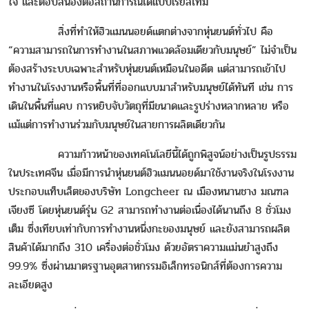
ใจ และตอบสนองต่อสถานการณ์ได้แบบเรียลไทม์
สิ่งที่ทำให้ฮิวแมนนอยด์แตกต่างจากหุ่นยนต์ทั่วไป คือ
“ความสามารถในการทำงานในสภาพแวดล้อมเดียวกับมนุษย์” ไม่จำเป็น
ต้องสร้างระบบเฉพาะสำหรับหุ่นยนต์เหมือนในอดีต แต่สามารถเข้าไป
ทำงานในโรงงานหรือพื้นที่ที่ออกแบบมาสำหรับมนุษย์ได้ทันที เช่น การ
เดินในพื้นที่แคบ การหยิบจับวัตถุที่มีขนาดและรูปร่างหลากหลาย หรือ
แม้แต่การทำงานร่วมกับมนุษย์ในสายการผลิตเดียวกัน
ความก้าวหน้าของเทคโนโลยีนี้ได้ถูกพิสูจน์อย่างเป็นรูปธรรม
ในประเทศจีน เมื่อมีการนำหุ่นยนต์ฮิวแมนนอยด์มาใช้งานจริงในโรงงาน
ประกอบแท็บเล็ตของบริษัท Longcheer ณ เมืองหนานชาง มณฑล
เจียงซี โดยหุ่นยนต์รุ่น G2 สามารถทำงานต่อเนื่องได้นานถึง 8 ชั่วโมง
เต็ม ซึ่งเทียบเท่ากับการทำงานหนึ่งกะของมนุษย์ และยังสามารถผลิต
สินค้าได้มากถึง 310 เครื่องต่อชั่วโมง ด้วยอัตราความแม่นยำสูงถึง
99.9% ซึ่งผ่านมาตรฐานอุตสาหกรรมอิเล็กทรอนิกส์ที่ต้องการความ
ละเอียดสูง