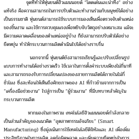
จุดที่ทำให้หุ่นยนต์ฮิวแมนนอยด์ “โดดเด่นและน่าทึ่ง” อย่าง
แท้จริง คือความสามารถในการปรับตัวและทำงานร่วมกับมนุษย์ได้อย่าง
เป็นธรรมชาติ หุ่นยนต์สามารถใช้ระบบการมองเห็นเพื่อตรวจจับตำแหน่ง
ของชิ้นงาน และใช้การควบคุมแรงเพื่อหยิบจับวัตถุอย่างเหมาะสม แม้จะ
มีความคลาดเคลื่อนของตำแหน่งอยู่บ้าง ก็ยังสามารถปรับตัวได้อย่าง
ยืดหยุ่น ทำให้กระบวนการผลิตดำเนินไปได้อย่างราบรื่น
นอกจากนี้ หุ่นยนต์ยังสามารถเรียนรู้และปรับเปลี่ยนรูป
แบบการทำงานได้อย่างรวดเร็ว ใช้เวลาในการตั้งค่าระบบเพียงไม่กี่นาที
และสามารถรองรับการเปลี่ยนแปลงของสายการผลิตได้ภายในไม่กี่
ชั่วโมง ซึ่งสะท้อนให้เห็นถึงศักยภาพของ AI ที่ก้าวข้ามจากการเป็น
“เครื่องมือช่วยงาน” ไปสู่การเป็น “ผู้ร่วมงาน” ที่มีบทบาทสำคัญใน
กระบวนการผลิต
หากมองในภาพรวม เทคโนโลยีฮิวแมนนอยด์กำลังกลาย
เป็นส่วนสำคัญของแนวคิด “อุตสาหกรรมอัจฉริยะ” (Smart
Manufacturing) ซึ่งมุ่งเน้นการใช้เทคโนโลยีดิจิทัลและ AI เพื่อเพิ่ม
ประสิทธิภาพในการผลิต ลดข้อผิดพลาด และเพิ่มความยืดหยุ่นในการ