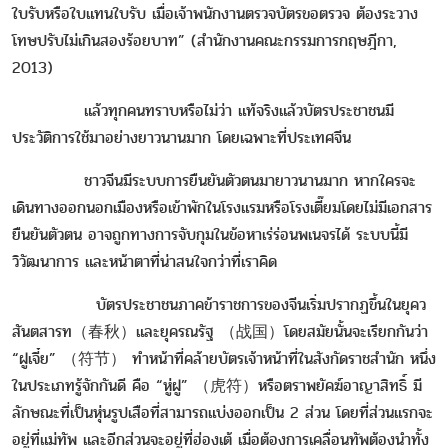
ใบรับหรือใบแทนใบรับ เมื่อเจ้าพนักงานตรวจบัตรขอตรวจ ต้องระวาง
โทษปรับไม่เกินสองร้อยบาท” (สำนักงานคณะกรรมการกฤษฎีกา,
2013)
แล้วทุกคนทราบหรือไม่ว่า แท้จริงแล้วบัตรประชาชนมี
ประวัติการใช้มาอย่างยาวนานมาก โดยเฉพาะที่ประเทศจีน
ชาวจีนมีระบบการยืนยันตัวตนมายาวนานมาก หากใครจะ
เดินทางออกนอกเมืองหรือเข้าพักในโรงแรมหรือโรงเตี๊ยมโดยไม่มีเอกสาร
ยืนยันตัวตน อาจถูกทางการจับกุมในข้อหาเร่ร่อนพเนจรได้ ระบบนี้มี
วิวัฒนาการ และหน้าตาที่น่าสนใจกว่าที่เราคิด
บัตรประชาชนภาคข้าราชการของจีนเริ่มปรากฏขึ้นในยุคว
สันตสารท（春秋）และยุครณรัฐ （战国）โดยสมัยนั้นจะเรียกกันว่า
“ฝูเจี๋ย” （符节） ทำหน้าที่คล้ายบัตรเจ้าหน้าที่ในสังกัดราชสำนัก หนึ่ง
ในประเภทรู้จักกันดี คือ “หู่ฝู” （虎符）หรือตราพยัคฆ์อาญาสิทธิ์ มี
ลักษณะที่เป็นหุ่นรูปเสือที่สามารถแบ่งออกเป็น 2 ส่วน โดยที่ส่วนแรกจะ
อยู่ที่แม่ทัพ และอีกส่วนจะอยู่ที่ฮ่องเต้ เมื่อต้องการเคลื่อนทัพต้องนำทั้ง