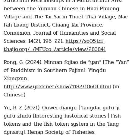
Structural Relationships in a Multicultural Area
between the Yunnan Chinese in Huai Phueng
Village and The Tai Yai in Thoet Thai Village, Mae
Fah Luang District, Chiang Rai Province.
Connexion: Journal of Humanities and Social
Sciences, 14(2), 196–221.
https://so05.tci-
thaijo.org/.../MFUco.../article/view/283841
Rong, G. (2024). Minnan fojiao de “yan” [The “Yan”
of Buddhism in Southern Fujian]. Yingdu
Xiangxun.
http://www.ydxx.net/show/1182/10601.html
(in
Chinese)
Yu, R. Z. (2021). Quwei diangu | Tangdai yufu ji
yufu zhidu [Interesting historical stories | Fish
tokens and the fish token system in the Tang
dynasty]. Henan Society of Fisheries.