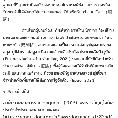
ลูกเขยที่มีฐานะในปัจจุบัน ต่อมาช่วงสมัยราชวงศ์ซ่ง และราชวงศ์หมิง
ป้ายเหล่านี้ได้พัฒนาให้สามารถแขวนเอวได้ หรือเรียกว่า “เยาไผ” （腰
牌）
สำหรับกลุ่มคนทั่วไป เป็นต้นว่า ชาวบ้าน นักบวช ก็จะมีป้าย
ยืนยันตัวตนที่ต่างกันไป ในราชวงศ์ฉินใช้ป้ายไผ่แกะสลักที่เรียกว่า “จ้าว
เซินเทีย”（照身帖）ลักษณะเหมือนเป็นการแกะสลักรูปผู้ถือบัตร ชื่อ-
สกุล ภูมิลำเนา ข้อมูลจะมีความคล้ายคลึงกับบัตรประชาชนในปัจจุบัน
(Buting xiaohua bu shuijiao, 2021) นอกจากนี้ยังมีบัตรสำหรับ
นักบวชอย่าง “ตู้เตี๋ย”（度牒）ซึ่งผู้ถือครองจะได้รับสิทธิในการยกเว้น
ภาษี และการเกณฑ์ทหาร ถึงขนาดเคยมีรัฐบาลบางแห่งนำตู้เตี๋ยมา
จำหน่ายเพื่อเพิ่มรายได้ให้แก่ภาครัฐอีกด้วย (Rong, 2024)
รายการอ้างอิง
สำนักงานคณะกรรมการกฤษฎีกา. (2013). พระราชบัญญัติบัตร
ประจำตัวประชาชน พ.ศ. ๒๕๒๖.
https://report.dopa.go.th/laws/document/1/22.pdf