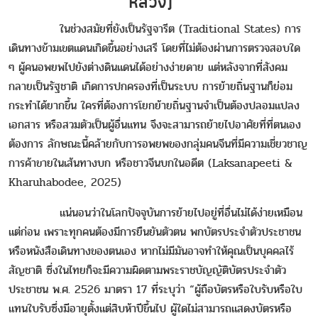
หลวง)
ในช่วงสมัยที่ยังเป็นรัฐจารีต (Traditional States) การ
เดินทางข้ามเขตแดนเกิดขึ้นอย่างเสรี โดยที่ไม่ต้องผ่านการตรวจสอบใด
ๆ ผู้คนอพยพไปยังต่างดินแดนได้อย่างง่ายดาย แต่หลังจากที่สังคม
กลายเป็นรัฐชาติ เกิดการปกครองที่เป็นระบบ การย้ายถิ่นฐานก็ย่อม
กระทำได้ยากขึ้น ใครที่ต้องการโยกย้ายถิ่นฐานจำเป็นต้องปลอมแปลง
เอกสาร หรือสวมตัวเป็นผู้อื่นแทน จึงจะสามารถย้ายไปอาศัยที่ที่ตนเอง
ต้องการ ลักษณะนี้คล้ายกับการอพยพของกลุ่มคนจีนที่มีความเชี่ยวชาญ
การค้าขายในเส้นทางบก หรือชาวจีนบกในอดีต (Laksanapeeti &
Kharuhabodee, 2025)
แน่นอนว่าในโลกปัจจุบันการย้ายไปอยู่ที่อื่นไม่ได้ง่ายเหมือน
แต่ก่อน เพราะทุกคนต้องมีการยืนยันตัวตน พกบัตรประจำตัวประชาชน
หรือหนังสือเดินทางของตนเอง หากไม่มีมันอาจทำให้คุณเป็นบุคคลไร้
สัญชาติ ซึ่งในไทยก็จะมีความผิดตามพระราชบัญญัติบัตรประจำตัว
ประชาชน พ.ศ. 2526 มาตรา 17 ที่ระบุว่า “ผู้ถือบัตรหรือใบรับหรือใบ
แทนใบรับซึ่งมีอายุตั้งแต่สิบห้าปีขึ้นไป ผู้ใดไม่สามารถแสดงบัตรหรือ