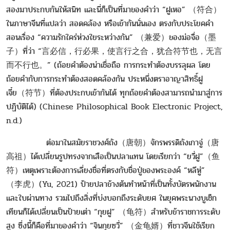
สองมาประกบกันให้สนิท และนี่ก็เป็นที่มาของคำว่า “ฝูเหอ” （符合）
ในภาษาจีนที่แปลว่า สอดคล้อง หรือเข้ากันนั่นเอง ตรงกับประโยคคำ
สอนเรื่อง “ความรักใคร่ห่วงใยระหว่างกัน” （兼爱）ของม่อจื่อ（墨
子）ที่ว่า “言必信，行必果，使言行之合，犹合符节也，无言
而不行也。” (ถ้อยคำต้องน่าเชื่อถือ การกระทำต้องบรรลุผล โดย
ถ้อยคำกับการกระทำต้องสอดคล้องกัน ประหนึ่งตราอาญาสิทธิ์ฝู
เจี๋ย（符节）ที่ต้องประกบเข้ากันได้ ทุกถ้อยคำต้องสามารถนำมาสู่การ
ปฏิบัติได้) (Chinese Philosophical Book Electronic Project,
n.d.)
ต่อมาในสมัยราชวงศ์ถัง（唐朝）จักรพรรดิถังเกาจู่（唐
高祖）ได้เปลี่ยนรูปทรงจากเสือเป็นปลาแทน โดยเรียกว่า “ยวี่ฝู”（鱼
符）เหตุเพราะต้องการเลี่ยงชื่อที่ตรงกับชื่อปู่ของพระองค์ “หลีหู่”
（李虎）(Yu, 2021) ป้ายปลาข้างต้นทำหน้าที่เป็นทั้งบัตรพนักงาน
และใบผ่านทาง รวมไปถึงสิ่งที่บ่งบอกถึงระดับยศ ในยุคพระนางบูเช็ก
เทียนก็ได้เปลี่ยนเป็นป้ายเต่า “กุยฝู” （龟符）สำหรับข้าราชการระดับ
สูง ซึ่งนี้ก็คือที่มาของคำว่า “จินกุยซวี่” （金龟婿）ที่ชาวจีนใช้เรียก