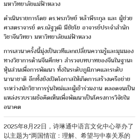
มหาวิทยาลัยแม่ฟ้าหลวง
ดำเนินรายการโดย ดร.พรภวิษย์ หล้าพีระกุล และ ผู้ช่วย
ศาสตราจารย์ ดร.ณัฐวุฒิ มีชัยโย อาจารย์ประจำสำนัก
วิชาจีนวิทยา มหาวิทยาลัยแม่ฟ้าหลวง
การเสวนาครั้งนี้มุ่งเป็นเวทีแลกเปลี่ยนความรู้และมุมมอง
ทางวิชาการด้านจีนศึกษา สำรวจบทบาทของจีนในฐานะ
หุ้นส่วนเพื่อการพัฒนา ทั้งในระดับภูมิภาคและระดับ
นานาชาติ อีกทั้งยังเปิดโอกาสให้เกิดการสร้างเครือข่าย
ระหว่างนักวิชาการรุ่นใหม่และผู้เข้าร่วมงาน ตลอดจนเป็น
แหล่งรวบรวมข้อคิดเห็นเพื่อพัฒนาเป็นโครงการวิจัยใน
อนาคต
2025年8月22日，诗琳通中语言文化中心举办了
以主题为“两国情谊：理解、希望与中泰关系的