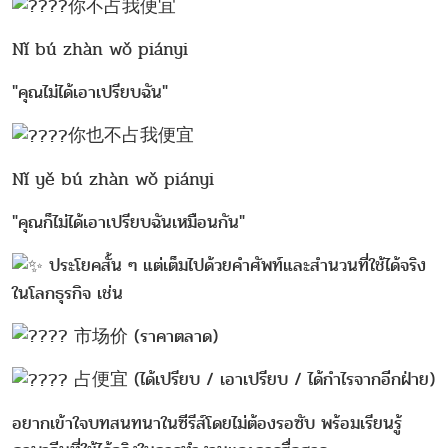
你不占我便宜
Nǐ bú zhàn wǒ piányi
"คุณไม่ได้เอาเปรียบฉัน"
你也不占我便宜
Nǐ yě bú zhàn wǒ piányi
"คุณก็ไม่ได้เอาเปรียบฉันเหมือนกัน"
ประโยคสั้น ๆ แต่เต็มไปด้วยคำศัพท์และสำนวนที่ใช้ได้จริง
ในโลกธุรกิจ เช่น
市场价 (ราคาตลาด)
占便宜 (ได้เปรียบ / เอาเปรียบ / ได้กำไรจากอีกฝ่าย)
อยากเข้าใจบทสนทนาในซีรีส์โดยไม่ต้องรอซับ พร้อมเรียนรู้