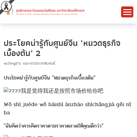
ประโยคน่ารู้กับศูนย์จีน "หมวดธุรกิจ
เบื้องต้น" 2
หมวดหมู่ข่าว: sclc-ข่าวประชาสัมพันธ์
ประโยคน่ารู้กับศูนย์จีน "หมวดธุรกิจเบื้องต้น"
我是觉得我还是按照市场价给你吧
Wǒ shì juéde wǒ háishì ànzhào shìchǎngjià gěi nǐ
ba
"ฉันคิดว่าควรคิดราคาตามราคาตลาดให้คุณดีกว่า"