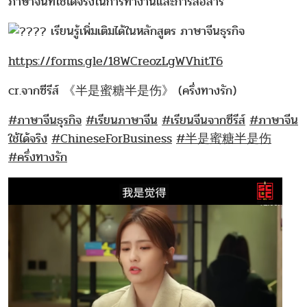
ภาษาจีนที่ใช้ได้จริงในการทำงานและการสื่อสาร
เรียนรู้เพิ่มเติมได้ในหลักสูตร ภาษาจีนธุรกิจ
https://forms.gle/18WCreozLgWVhitT6
cr.จากซีรีส์ 《半是蜜糖半是伤》 (ครึ่งทางรัก)
#ภาษาจีนธุรกิจ
#เรียนภาษาจีน
#เรียนจีนจากซีรีส์
#ภาษาจีน
ใช้ได้จริง
#ChineseForBusiness
#半是蜜糖半是伤
#ครึ่งทางรัก