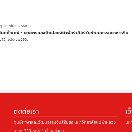
eptember 2568
ี กินแล้วเฮง : ศาสตร์และศิลป์ของคำพ้องเสียงในวัฒนธรรมอาหารจีน
่าว: sclc-ชีพจรจีน
ติดต่อเรา
เว
ศูนย์ภาษาและวัฒนธรรมจีนสิรินธร มหาวิทยาลัยแม่ฟ้าหลวง
มหา
เลขที่ 333 หมู่ที่ 1 ตำบลท่าสุด