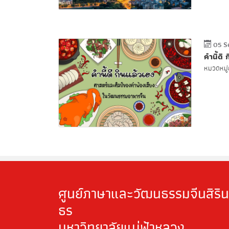
05 S
คำนี้ด
หมวดหมู่ข
ศูนย์ภาษาและวัฒนธรรมจีนสิริน
ธร
มหาวิทยาลัยแม่ฟ้าหลวง