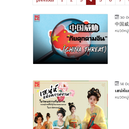
30 O
中国威胁 
หมวดหมู่ข
14 O
เสน่ห์
หมวดหมู่ข