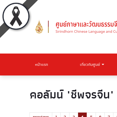
หน้าแรก
เกี่ยวกับศูนย์
คอลัมน์ "ชีพจรจีน"
previous
1
2
3
4
5
6
7