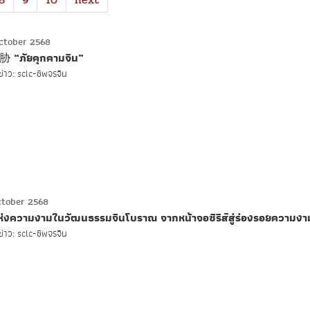
ctober 2568
“ภัยคุกคามจีน”
่าว: sclc-ชีพจรจีน
ctober 2568
แห่งความงามในวัฒนธรรมจีนโบราณ จากหน้าจอซีรีส์สู่ร่องรอยความงา
่าว: sclc-ชีพจรจีน