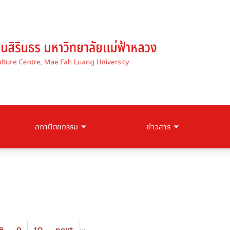
สถาปัตยกรรม
ข่าวสาร
…
8
9
10
next