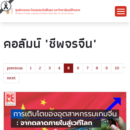
คอลัมน์ "ชีพจรจีน"
…
previous
1
2
3
4
5
6
7
8
9
10
next