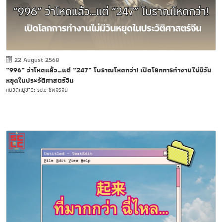
22 August 2568
“996” ว่าโหดแล้ว…แต่ “247” โบราณโหดกว่า! เปิดโลกการทำงานไม่มีวัน
หยุดในประวัติศาสตร์จีน
หมวดหมู่ข่าว: sclc-ชีพจรจีน