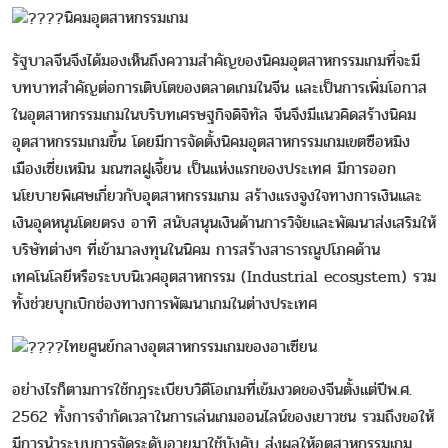
นิคมอุตสาหกรรมเกม
รัฐบาลจีนจึงได้มองเห็นถึงความสำคัญของนิคมอุตสาหกรรมเกมที่จะมี
บทบาทสำคัญต่อการเติบโตของตลาดเกมในจีน และเป็นการเพิ่มโอกาส
ในอุตสาหกรรมเกมในบริบทเศรษฐกิจดิจิทัล จีนจึงมีแนวคิดสร้างนิคม
อุตสาหกรรมเกมขึ้น โดยมีการจัดตั้งนิคมอุตสาหกรรมเกมเขตซือหมิง
เมืองเซี่ยเหมิน มณฑลฝูเจี้ยน เป็นแห่งแรกของประเทศ มีการออก
นโยบายพิเศษเกี่ยวกับอุตสาหกรรมเกม สร้างแรงจูงใจทางการเงินและ
เงินอุดหนุนโดยตรง อาทิ สนับสนุนเงินด้านการวิจัยและพัฒนาส่งเสริมให้
บริษัทต่างๆ ที่เข้ามาลงทุนในนิคม การสร้างสาธารณูปโภคด้าน
เทคโนโลยีหรือระบบนิเวศอุตสาหกรรม (Industrial ecosystem) รวม
ทั้งช่วยบุกเบิกช่องทางการพัฒนาเกมในต่างประเทศ
ไทยศูนย์กลางอุตสาหกรรมเกมของอาเซียน
อย่างไรก็ตามการใช้กฎระเบียบวิดีโอเกมที่เข้มงวดของจีนตั้งแต่ปีพ.ศ.
2562 ทั้งการจำกัดเวลาในการเล่นเกมออนไลน์ของเยาวชน รวมถึงขอให้
มีการนำระบบการจัดระดับอายุมาใช้บังคับ ส่งผลให้อุตสาหกรรมเกม