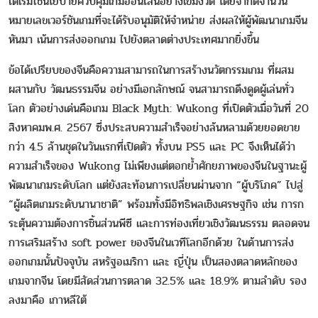
ได้เริ่มใช้นโยบายควบคุมเกมออนไลน์อย่างเข้มงวด โดยจำกัดจำนวน
หมายเลขเวอร์ชันเกมที่จะได้รับอนุมัติให้จำหน่าย ส่งผลให้ผู้พัฒนาเกมจีน
หันมา เน้นการส่งออกเกม ไปยังตลาดต่างประเทศมากยิ่งขึ้น
ข้อได้เปรียบของจีนคือความสามารถในการสร้างนวัตกรรมเกม ที่ผสม
ผสานกับ วัฒนธรรมจีน อย่างมีเอกลักษณ์ จนสามารถดึงดูดผู้เล่นทั่ว
โลก ตัวอย่างเด่นคือเกม Black Myth: Wukong ที่เปิดตัวเมื่อวันที่ 20
สิงหาคมพ.ศ. 2567 ซึ่งประสบความสำเร็จอย่างล้นหลามด้วยยอดขาย
กว่า 4.5 ล้านชุดในวันแรกที่เปิดตัว ทั้งบน PS5 และ PC จึงเห็นได้ว่า
ความสำเร็จของ Wukong ไม่เพียงแต่ตอกย้ำศักยภาพของจีนในฐานะผู้
พัฒนาเกมระดับโลก แต่ยังสะท้อนการเปลี่ยนผ่านจาก “ผู้บริโภค” ไปสู่
“ผู้ผลิตเกมระดับนานาชาติ” พร้อมทั้งมีอิทธิพลเชิงเศรษฐกิจ เช่น การก
ระตุ้นความต้องการชิ้นส่วนพีซี และการท่องเที่ยวเชิงวัฒนธรรม ตลอดจน
การเสริมสร้าง soft power ของจีนในเวทีโลกอีกด้วย ในด้านการส่ง
ออกเกมนั้นปัจจุบัน สหรัฐอเมริกา และ ญี่ปุ่น เป็นสองตลาดหลักของ
เกมจากจีน โดยมีสัดส่วนการตลาด 32.5% และ 18.9% ตามลำดับ รอง
ลงมาคือ เกาหลีใต้