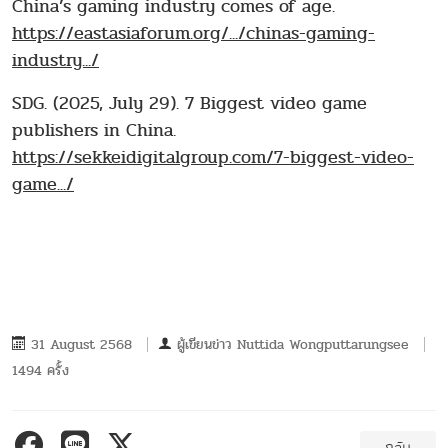
China’s gaming industry comes of age.
https://eastasiaforum.org/.../chinas-gaming-
industry.../
SDG. (2025, July 29). 7 Biggest video game
publishers in China.
https://sekkeidigitalgroup.com/7-biggest-video-
game.../
31 August 2568
ผู้เขียนข่าว
Nuttida Wongputtarungsee
1494 ครั้ง
กลับ