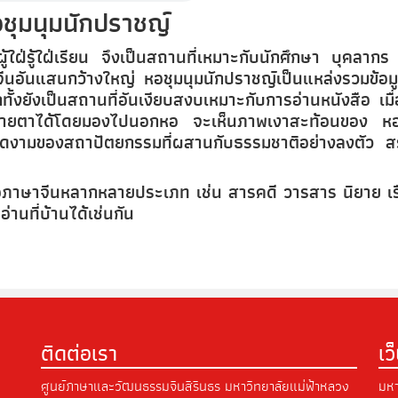
ชุมนุมนักปราชญ์
ู้ใฝ่รู้ใฝ่เรียน จึงเป็นสถานที่เหมาะกับนักศึกษา บุคลากร
จีนอันแสนกว้างใหญ่ หอชุมนุมนักปราชญ์เป็นแหล่งรวมข้อมูล
้งยังเป็นสถานที่อันเงียบสงบเหมาะกับการอ่านหนังสือ เมื
กสายตาได้โดยมองไปนอกหอ จะเห็นภาพเงาสะท้อนของ หอ
ดงามของสถาปัตยกรรมที่ผสานกับธรรมชาติอย่างลงตัว สร้
งสือภาษาจีนหลากหลายประเภท เช่น สารคดี วารสาร นิยาย เรื่
่านที่บ้านได้เช่นกัน
ติดต่อเรา
เว
ศูนย์ภาษาและวัฒนธรรมจีนสิรินธร มหาวิทยาลัยแม่ฟ้าหลวง
มหา