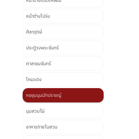
หน้าต่างแปดเหลี่ยม
หน้าต่างโปร่ง
ศิลาฤกษ์
ประตูวงพระจันทร์
ศาลาชมจันทร์
โคมแดง
หอชุมนุมนักปราชญ์
มุมสวนไผ่
อาคารภายในสวน