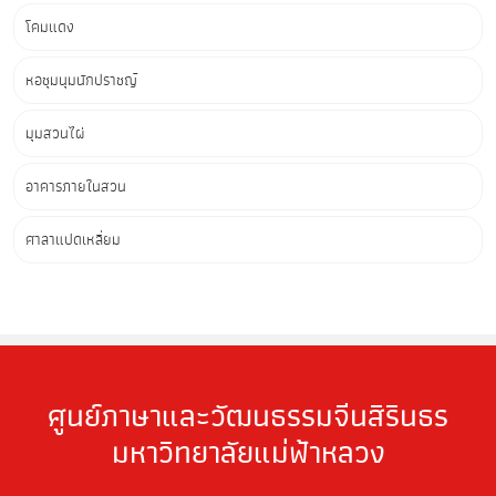
โคมแดง
หอชุมนุมนักปราชญ์
มุมสวนไผ่
อาคารภายในสวน
ศาลาแปดเหลี่ยม
ศูนย์ภาษาและวัฒนธรรมจีนสิรินธร
มหาวิทยาลัยแม่ฟ้าหลวง